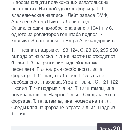
В восемнадцати полукожаных издательских
переплетах. На свободном л. форзаца Т. 1
владельческая надпись: «Лейт. запаса ВМФ,
Алексеев Ал-др Никол. / Ленинград.
Энциклопедия приобретена в апр. / 1941 г. у б.
одного из редакторов генштаба подпол- /
ковника, Златолинского Вл-ра Александровича».
Т. 1: незнач. надрыв с. 123-124. С. 23-26, 295-298
выпадают из блока. 1 л. ил. частично отходит от
блока. Т. 3: загрязнение задней крышки
переплета. Т. 6: надрыв свободного листа
форзаца. Т. 11: надрыв 1 л. ил. Т. 15: утрата
свободного л. нахзаца. Утрата 1 л. ил. С. 121-122
- копия. Т. 16: надрыв 1 л. ил. Т. 17: штампы, инв.
номера на тит. л. Надрыв 1 л. ил. Следы клея на
форзаце. Т. 18: штампы, инв. номера на тит. л.
Следы клея на форзаце. Утрата 7 л. ил. Надрыв
1 л. ил.
20
Лот №