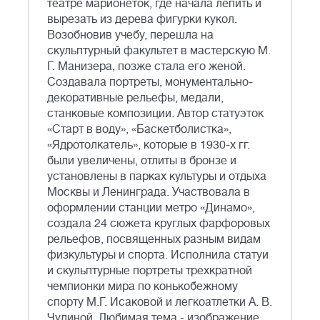
театре марионеток, где начала лепить и
вырезать из дерева фигурки кукол.
Возобновив учебу, пе­решла на
скульптурный факультет в мастерскую М.
Г. Манизера, позже стала его женой.
Создавала портреты, монументально-
декоративные рельефы, меда­ли,
станковые композиции. Автор статуэток
«Старт в воду», «Баскетболистка»,
«Ядротолкатель», которые в 1930-х гг.
были увеличены, от­литы в бронзе и
установлены в парках культуры и отдыха
Москвы и Ленинграда. Участвовала в
оформлении станции метро «Динамо»,
создала 24 сюжета круглых фарфоровых
рельефов, посвященных разным видам
физкульту­ры и спорта. Исполнила статуи
и скульптурные портреты трехкратной
чемпионки мира по конькобежному
спорту М.Г. Исаковой и легкоатлет­ки А. В.
Чудиной. Любимая тема - изображе­ние