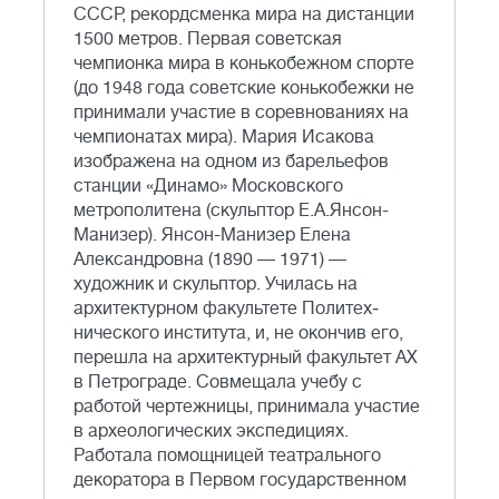
СССР, рекордсменка мира на дистанции
1500 метров. Первая советская
чемпионка мира в конькобежном спорте
(до 1948 года советские конькобежки не
принимали участие в соревнованиях на
чемпионатах мира). Мария Исакова
изображена на одном из барельефов
станции «Динамо» Московского
метрополитена (скульптор Е.А.Янсон-
Манизер). Янсон-Манизер Елена
Александровна (1890 — 1971) —
художник и скульптор. Училась на
архитектурном факультете Политех­
нического института, и, не окончив его,
перешла на архитек­турный факультет АХ
в Петрограде. Совмещала учебу с
работой чертежницы, принимала участие
в археологических экспедициях.
Работала помощницей театрального
декорато­ра в Первом государственном