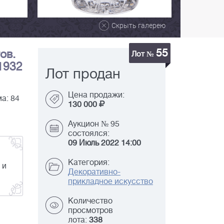
Скрыть галерею
55
ов.
Лот №
 1932
Лот продан
Цена продажи:
а: 84
130 000
Аукцион № 95
состоялся:
09 Июль 2022 14:00
Категория:
 и
Декоративно-
прикладное искусство
Количество
просмотров
лота:
338