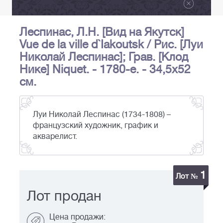
Леспинас, Л.Н. [Вид на Якутск]
Vue de la ville d`Iakoutsk / Рис. [Луи
Николай Леспинас]; Грав. [Клод
Нике] Niquet. - 1780-е. - 34,5х52
см.
Луи Николай Леспинас (1734-1808) –
французский художник, график и
акварелист.
1
Лот №
Лот продан
Цена продажи: