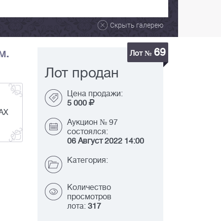
Скрыть галерею
69
м.
Лот №
Лот продан
Цена продажи:
5 000
РАХ
Аукцион № 97
состоялся:
06 Август 2022 14:00
Категория:
Количество
просмотров
лота:
317