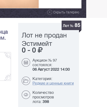
Скрыть галерею
85
Лот №
нца
Лот не продан
см.
Эстимейт
0
-
0
Аукцион № 97
состоялся:
06 Август 2022 14:00
Категория:
Редкие и ценные книги
Количество
просмотров
лота:
398