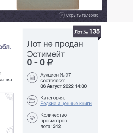
Скрыть галерею
135
Лот №
Лот не продан
обл.
Эстимейт
0
-
0
л
Аукцион № 97
марка,
состоялся:
06 Август 2022 14:00
Категория:
Редкие и ценные книги
Количество
просмотров
лота:
312