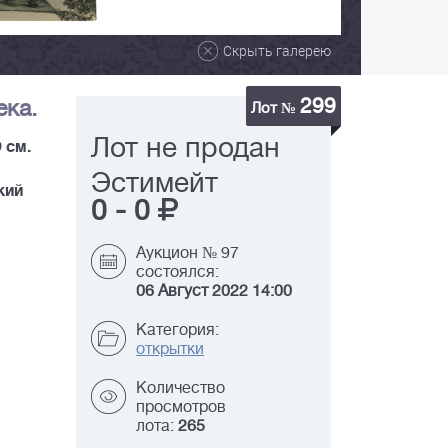
Скрыть галерею
299
ека.
Лот №
Лот не продан
 см.
Эстимейт
кий
0
-
0
Аукцион № 97
состоялся:
06 Август 2022 14:00
Категория:
открытки
Количество
просмотров
лота:
265