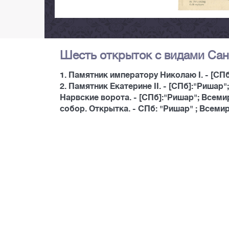
Шесть открыток с видами Сан
1. Памятник императору Николаю I. - [СПб
2. Памятник Екатерине II. - [СПб]:"Ришар";
Нарвские ворота. - [СПб]:"Ришар"; Всемир
собор. Открытка. - СПб: "Ришар" ; Всемирн