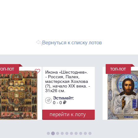
Вернуться к списку лотов
».
Икона «Господь
Вседержитель» в
ва
серебряном окладе. -
. -
Россия, Москва,
1899. - 31х27 см.
Эстимейт:
0 - 0
у
перейти к лоту