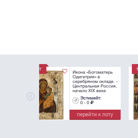
Икона «Шестоднев
- Россия, Палех,
мастерская Хохло
(?), начало XIX века
31х26 см.
Эстимейт:
0 - 0
перейти к лот