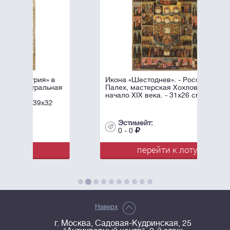
 в
Икона «Шестоднев». - Россия,
ьная
Палех, мастерская Хохлова (?),
начало XIX века. - 31х26 см.
2
Эстимейт:
0 - 0
перейти к лоту
Наверх
г. Москва, Садовая-Кудринская, 25