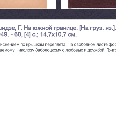
дзе, Г. На южной границе. [На груз. яз.].
. - 60, [4] с.; 14,7х10,7 см.
тиснением по крышкам переплета. На свободном листе фо
жаемому Николозу Заболоцкому с любовью и дружбой. Григ