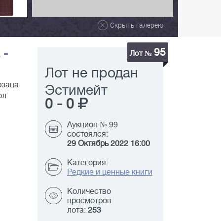
Скрыть галерею
95
 -
Лот №
Лот не продан
рзаца
Эстимейт
ол
0
-
0
Аукцион № 99
состоялся:
29 Октябрь 2022 16:00
Категория:
Редкие и ценные книги
Количество
просмотров
лота:
253