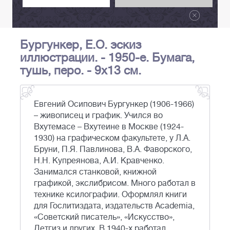
Бургункер, Е.О. эскиз
иллюстрации. - 1950-е. Бумага,
тушь, перо. - 9х13 см.
Евгений Осипович Бургункер (1906-1966)
– живописец и график. Учился во
Вхутемасе – Вхутеине в Москве (1924-
1930) на графическом факультете, у Л.А.
Бруни, П.Я. Павлинова, В.А. Фаворского,
Н.Н. Купреянова, А.И. Кравченко.
Занимался станковой, книжной
графикой, экслибрисом. Много работал в
технике ксилографии. Оформлял книги
для Гослитиздата, издательств Academia,
«Советский писатель», «Искусство»,
Детгиз и других. В 1940-х работал