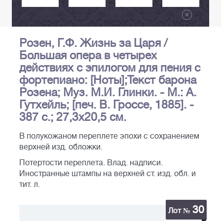
Розен, Г.Ф. Жизнь за Царя /
Большая опера в четырех
действиях с эпилогом для пения с
фортепиано: [Ноты];Текст барона
Розена; Муз. М.И. Глинки. - М.: А.
Гутхейль; [печ. В. Гроссе, 1885]. -
387 с.; 27,3х20,5 см.
В полукожаном переплете эпохи с сохранением
верхней изд. обложки.
Потертости переплета. Влад. надписи.
Иностранные штампы на верхней ст. изд. обл. и
тит. л.
30
Лот №