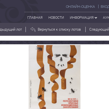
ОНЛАЙН-ОЦЕНКА
ВХО
ГЛАВНАЯ
НОВОСТИ
ИНФОРМАЦИЯ
АУ
дыдущий лот
Вернуться к списку лотов
Следующий