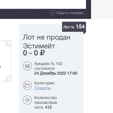
Скрыть галерею
154
Лот №
Лот не продан
Эстимейт
0
-
0
Аукцион № 102
и
состоялся:
24 Декабрь 2022 17:00
Категория:
Плакаты
Количество
просмотров
лота:
412