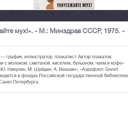
йте мух!». - М.: Минздрав СССР, 1975. -
— график, иллюстратор, плакатист. Автор плакатов:
 с молоком, сметаной, киселем, бульоном, чаем и кофе»
«Ю. Никулин, М. Шуйдин, А. Векшин», «Аэрофлот. Soviet
 находятся в фондах Российской государственной библиотек
 Санкт-Петербурга.