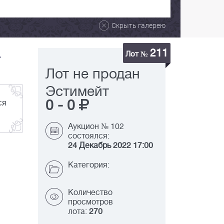
Скрыть галерею
211
.
Лот №
Лот не продан
Эстимейт
0
-
0
ся
Аукцион № 102
состоялся:
24 Декабрь 2022 17:00
Категория:
Количество
просмотров
лота:
270