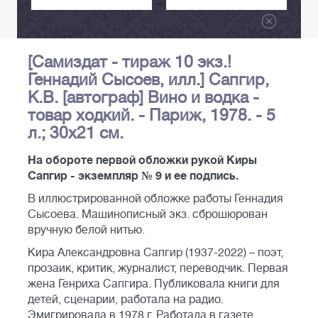
[Самиздат - тираж 10 экз.!
Геннадий Сысоев, илл.] Сапгир,
К.В. [автограф] Вино и водка -
товар ходкий. - Париж, 1978. - 5
л.; 30х21 см.
На обороте первой обложки рукой Киры
Сапгир - экземпляр № 9 и ее подпись.
В иллюстрированной обложке работы Геннадия
Сысоева. Машинописный экз. сброшюрован
вручную белой нитью.
Кира Александровна Сапгир (1937-2022) – поэт,
прозаик, критик, журналист, переводчик. Первая
жена Генриха Сапгира. Публиковала книги для
детей, сценарии, работала на радио.
Эмигрировала в 1978 г. Работала в газете