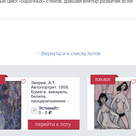
ый цикл «барачных» стихов, давший вектор развития всей
Вернуться к списку лотов
Кропивницкий, Е.Л.
[Автограф]. Две
девушки. 1977.
Бумага, акварель,
тушь. - 33,5х25,5 см.
Эстимейт:
0 - 0
у
перейти к лоту