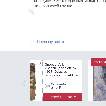
середине 1950-х годов был создан перв
лианозовской группе.
Предыдущий лот
Зверев, А.Т.
Автопортрет. 1958.
Бумага, акварель,
белила,
процарапывание. -
50х40 см.
Эстимейт:
0 - 0
перейти к лот