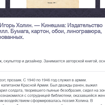
/ Игорь Холин. — Кинешма: Издательство
 илл. Бумага, картон, обои, линогравюра,
рованных.
к, скульптор и дизайнер. Занимается авторской книгой, ос
эт, прозаик. С 1940 по 1946 год служил в армии.
, капитаном Красной Армии. Был дважды ранен, выжил
дарил солдата, творившего пьяные безобразия, сидел на зо
 познакомился с сотрудницей библиотеки, оказавшейся же
ым воздействием сформировалась поэзия Холина. В