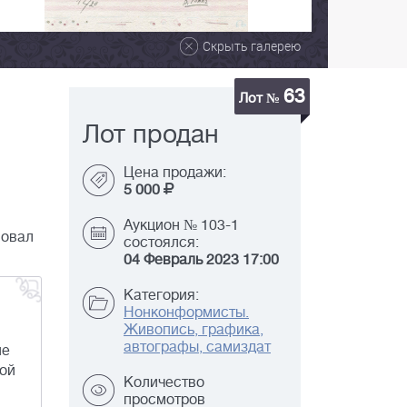
Скрыть галерею
63
Лот №
Лот продан
Цена продажи:
5 000
Аукцион № 103-1
новал
состоялся:
04 Февраль 2023 17:00
Категория:
Нонконформисты.
Живопись, графика,
автографы, самиздат
не
ной
Количество
просмотров