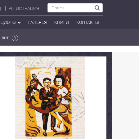
Д
РЕГИСТРАЦИЯ
КЦИОНЫ
ГАЛЕРЕЯ
КНИГИ
КОНТАКТЫ
 лот