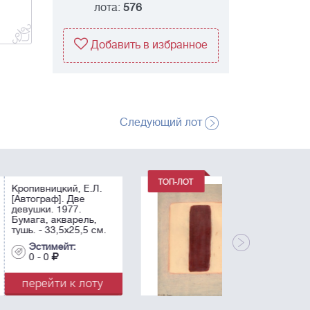
лота:
576
Добавить в избранное
Следующий лот
Пивоваров, В.Д. Без
названия. - 1980.
Бумага, цветные
карандаши. – 29,5x21
см.
Эстимейт:
0 - 0
перейти к лоту