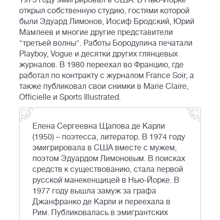
1973 году эмигрировал в США. В Нью-Йорке
открыл собственную студию, гостями которой
были Эдуард Лимонов, Иосиф Бродский, Юрий
Мамлеев и многие другие представители
"третьей волны". Работы Бородулина печатали
Playboy, Vogue и десятки других глянцевых
журналов. В 1980 переехал во Францию, где
работал по контракту с журналом France Soir, а
также публиковал свои снимки в Marie Claire,
Officielle и Sports Illustrated.
Елена Сергеевна Щапова де Карли
(1950) – поэтесса, литератор. В 1974 году
эмигрировала в США вместе с мужем,
поэтом Эдуардом Лимоновым. В поисках
средств к существованию, стала первой
русской манекенщицей в Нью-Йорке. В
1977 году вышла замуж за графа
Джанфранко де Карли и переехала в
Рим. Публиковалась в эмигрантских