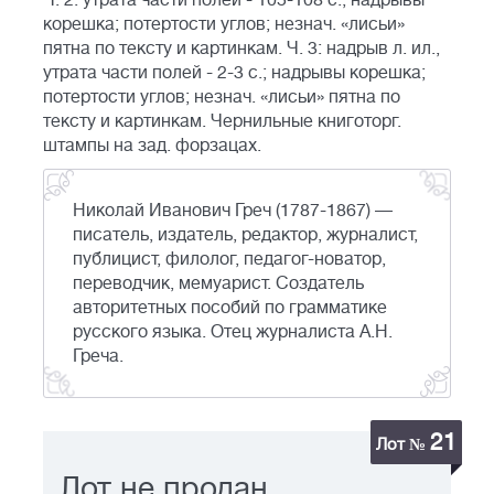
Ч. 2: утрата части полей - 105-108 с.; надрывы
корешка; потертости углов; незнач. «лисьи»
пятна по тексту и картинкам. Ч. 3: надрыв л. ил.,
утрата части полей - 2-3 с.; надрывы корешка;
потертости углов; незнач. «лисьи» пятна по
тексту и картинкам. Чернильные книготорг.
штампы на зад. форзацах.
Николай Иванович Греч (1787-1867) —
писатель, издатель, редактор, журналист,
публицист, филолог, педагог-новатор,
переводчик, мемуарист. Создатель
авторитетных пособий по грамматике
русского языка. Отец журналиста А.Н.
Греча.
21
Лот №
Лот не продан