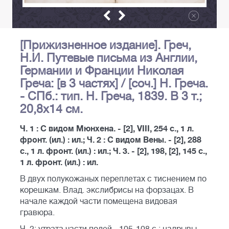
[Прижизненное издание]. Греч,
Н.И. Путевые письма из Англии,
Германии и Франции Николая
Греча: [в 3 частях] / [соч.] Н. Греча.
- СПб.: тип. Н. Греча, 1839. В 3 т.;
20,8х14 см.
Ч. 1 : С видом Мюнхена. - [2], VIII, 254 с., 1 л.
фронт. (ил.) : ил.; Ч. 2 : С видом Вены. - [2], 288
с., 1 л. фронт. (ил.) : ил.; Ч. 3. - [2], 198, [2], 145 с.,
1 л. фронт. (ил.) : ил.
В двух полукожаных переплетах с тиснением по
корешкам. Влад. экслибрисы на форзацах. В
начале каждой части помещена видовая
гравюра.