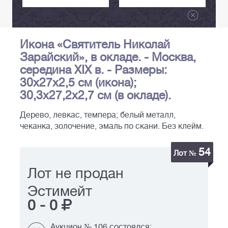
Икона «Святитель Николай
Зарайский», в окладе. - Москва,
середина XIX в. - Размеры:
30х27х2,5 см (икона);
30,3х27,2х2,7 см (в окладе).
Дерево, левкас, темпера; белый металл,
чеканка, золочение, эмаль по скани. Без клейм.
54
Лот №
Лот не продан
Эстимейт
0
-
0
Аукцион № 106 состоялся: