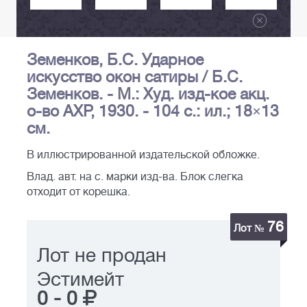
Земенков, Б.С. Ударное
искусство окон сатиры / Б.С.
Земенков. - М.: Худ. изд-кое акц.
о-во АХР, 1930. - 104 с.: ил.; 18×13
см.
В иллюстрированной издательской обложке.
Влад. авт. на с. марки изд-ва. Блок слегка
отходит от корешка.
76
Лот №
Лот не продан
Эстимейт
0
-
0