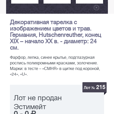
Декоративная тарелка с
изображением цветов и трав.
Германия, Hutschenreuther, конец
XIX – начало ХХ в. - диаметр: 24
см.
Фарфор, лепка, синее крытье, подглазурная
роспись полихромными красками, золочение.
Марки: в тесте – «CMHR» в щитке под короной,
«24», «U».
215
Лот №
Лот не продан
Эстимейт