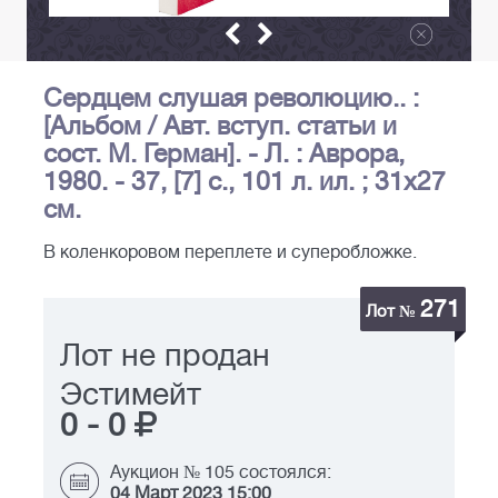
Сердцем слушая революцию.. :
[Альбом / Авт. вступ. статьи и
сост. М. Герман]. - Л. : Аврора,
1980. - 37, [7] с., 101 л. ил. ; 31х27
см.
В коленкоровом переплете и суперобложке.
271
Лот №
Лот не продан
Эстимейт
0
-
0
Аукцион № 105 состоялся:
04 Март 2023 15:00