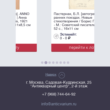
NO
Пастернак, Б.Л. [автограф]. На
а
ранних поездах. Новые
1
стихотворения / Борис Пастернак.
 см
- М.: Советский писатель, 1943. -
52 с.; 16х11 см
Эстимейт:
0 - 0
перейти к лоту
Наверх
г. Москва, Садовая-Кудринская, 25
"Антикварный центр", 2-й этаж
+7 (968) 744-64-92
info@anticvarium.ru