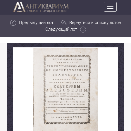
Toggle
navigation
Предыдущий лот
Вернуться к списку лотов
Следующий лот