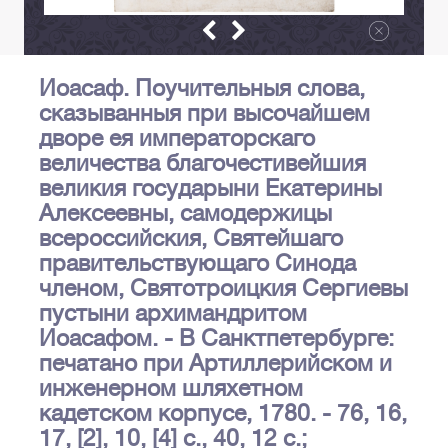
Иоасаф. Поучительныя слова,
сказыванныя при высочайшем
дворе ея императорскаго
величества благочестивейшия
великия государыни Екатерины
Алексеевны, самодержицы
всероссийския, Святейшаго
правительствующаго Синода
членом, Святотроицкия Сергиевы
пустыни архимандритом
Иоасафом. - В Санктпетербурге:
печатано при Артиллерийском и
инженерном шляхетном
кадетском корпусе, 1780. - 76, 16,
17, [2], 10, [4] с., 40, 12 с.;