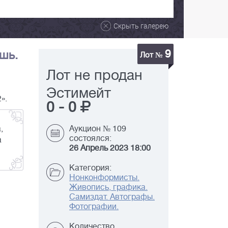
Скрыть галерею
9
ушь.
Лот №
Лот не продан
Эстимейт
».
0
-
0
,
Аукцион № 109
состоялся:
а
26 Апрель 2023 18:00
Категория:
Нонконформисты.
Живопись, графика.
Самиздат. Автографы.
Фотографии.
Количество