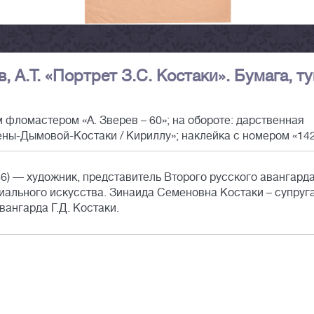
в, А.Т. «Портрет З.С. Костаки». Бумага, т
 фломастером «А. Зверев – 60»; на обороте: дарственная
Лены-Дымовой-Костаки / Кириллу»; наклейка с номером «142
6) — художник, представитель Второго русского авангарда
ального искусства. Зинаида Семеновна Костаки – супруг
ангарда Г.Д. Костаки.