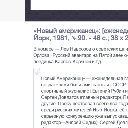
«Новый американец»: [еженеде
Йорк, 1981, №90. - 48 с.; 38 x 
В номере — Лев Наврозов о советских шпи
Орлова «Русский авангард на Пятой авеню»
поединка Карпов-Корчной и т.д.
Новый Американец» — еженедельная газ
создателями были эмигранты из СССР: 
спортивный журналист Евгений Рубин и
Сергей Довлатов (главный редактор), Пё
другие. Просуществовав всего два год
среди русских жителей Нью-Йорка, её 
серьёзную конкуренцию уже выпускавше
редактор—Андрей Седых). Сергей Довла