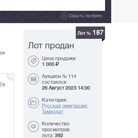
Скрыть галерею
187
Лот №
Лот продан
ея
Цена продажи:
1 000
Аукцион № 114
состоялся:
 Её
26 Август 2023 14:00
Категория:
Русская эмиграция.
Тамиздат
Количество
просмотров
лота:
392