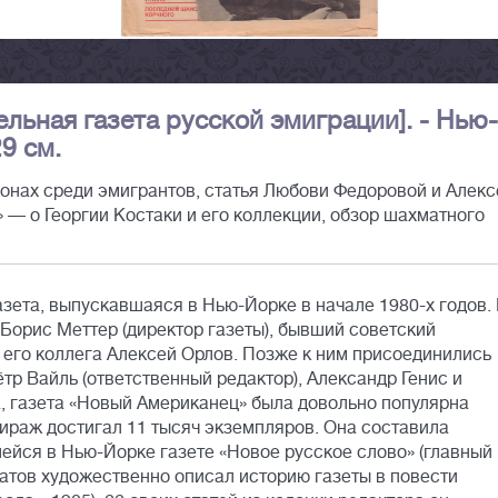
льная газета русской эмиграции]. - Нью-
29 см.
онах среди эмигрантов, статья Любови Федоровой и Алекс
 — о Георгии Костаки и его коллекции, обзор шахматного
ета, выпускавшаяся в Нью-Йорке в начале 1980-х годов.
Борис Меттер (директор газеты), бывший советский
 его коллега Алексей Орлов. Позже к ним присоединились
тр Вайль (ответственный редактор), Александр Генис и
а, газета «Новый Американец» была довольно популярна
тираж достигал 11 тысяч экземпляров. Она составила
йся в Нью-Йорке газете «Новое русское слово» (главный
тов художественно описал историю газеты в повести