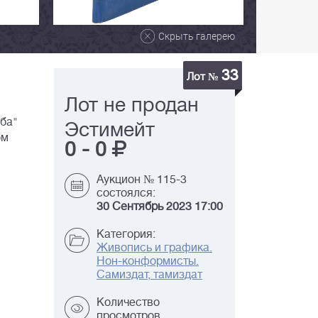
Скрыть галерею
33
Лот №
Лот не продан
еба"
Эстимейт
ом
0
-
0
Аукцион № 115-3
состоялся:
30 Сентябрь 2023 17:00
Категория:
Живопись и графика.
Нон-конформисты.
Самиздат, тамиздат
Количество
просмотров