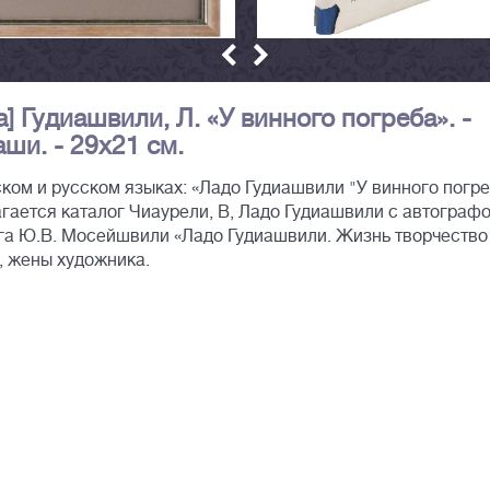
 Гудиашвили, Л. «У винного погреба». -
ши. - 29х21 см.
ком и русском языках: «Ладо Гудиашвили "У винного погр
агается каталог Чиаурели, В, Ладо Гудиашвили с автограф
ига Ю.В. Мосейшвили «Ладо Гудиашвили. Жизнь творчество
, жены художника.