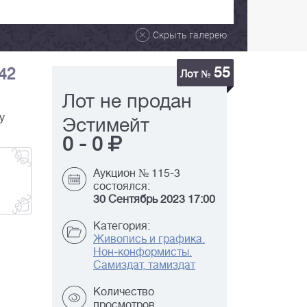
Скрыть галерею
55
х42
Лот №
Лот не продан
у
Эстимейт
0
-
0
.
Аукцион № 115-3
состоялся:
30 Сентябрь 2023 17:00
Категория:
Живопись и графика.
Нон-конформисты.
Самиздат, тамиздат
Количество
просмотров