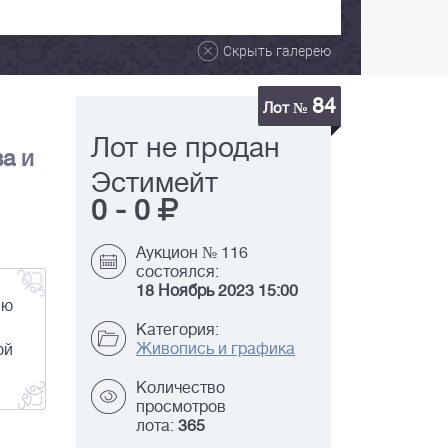
Скрыть галерею
84
Лот №
Лот не продан
а и
Эстимейт
0
-
0
Аукцион № 116
состоялся:
18 Ноябрь 2023 15:00
ию
Категория:
Живопись и графика
ой
Количество
просмотров
лота:
365