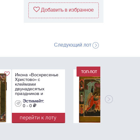
Добавить в избранное
Следующий лот
Икона
«Благовещение
Пресвятой
Богородицы». -
Россия, Палех, конец
XIX - начало XX века.
Эстимейт:
- 36х29 см.
0 - 0
перейти к лоту