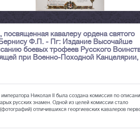
, посвященная кавалеру ордена святого
 Бернису Ф.П. - Пг: Издание Высочайше
санию боевых трофеев Русского Воинств
оящей при Военно-Походной Канцелярии,
 императора Николая II была создана комиссия по описан
арых русских знамен. Одной из целей комиссии стало
 (фотографий) отличившихся георгиевских кавалеров перв