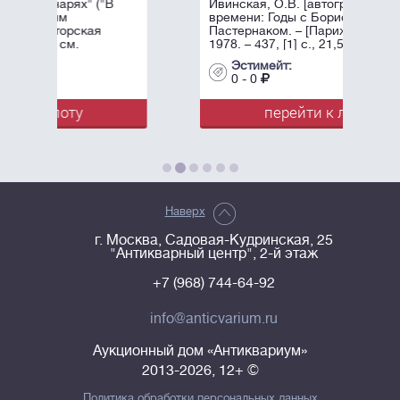
В
Ивинская, О.В. [автограф] В плену
времени: Годы с Борисом
Пастернаком. – [Париж]: Fayard,
1978. – 437, [1] c., 21,5х13,4 см.
Эстимейт:
0 - 0
перейти к лоту
Наверх
г. Москва, Садовая-Кудринская, 25
"Антикварный центр", 2-й этаж
+7 (968) 744-64-92
info@anticvarium.ru
Аукционный дом «Антиквариум»
2013-2026, 12+ ©
Политика обработки персональных данных