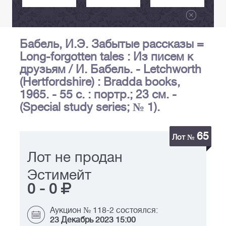
Бабель, И.Э. Забытые рассказы =
Long-forgotten tales : Из писем к
друзьям / И. Бабель. - Letchworth
(Hertfordshire) : Bradda books,
1965. - 55 с. : портр.; 23 см. -
(Special study series; № 1).
65
Лот №
Лот не продан
Эстимейт
0
-
0
Аукцион № 118-2 состоялся:
23 Декабрь 2023 15:00