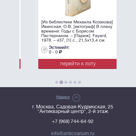
[Из библиотеки Михаила Козакова]
Ивинская, О.В. [автограф] В плену
времени: Годы с Борисом
Пастернаком. – [Париж]: Fayard,
1978. – 437, [1] c., 21,5х13,4 см.
Эстимейт:
0 - 0
перейти к лоту
Наверх
г. Москва, Садовая-Кудринская, 25
"Антикварный центр", 2-й этаж
+7 (968) 744-64-92
info@anticvarium.ru