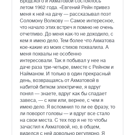
Бродского и Ахматовой состоялось
летом 1962 года. «Евгений Рейн привез
меня к ней на дачу — рассказывал поэт
Соломону Волкову — Самое интересное,
что начало этих встреч я помню не очень
отчетливо. До меня как-то не доходило, с
кем я имею дело. Тем более что Ахматова
кое-какие из моих стихов похвалила. А
меня похвалы не особенно
интересовали. Так я побывал у нее на
даче раза три-четыре, вместе с Рейном и
Найманом. И только в один прекрасный
день, возвращаясь от Ахматовой в
набитой битком электричке, я вдруг
понял — знаете, вдруг как бы спадает
завеса, — с кем или, вернее, с чем я
имею дело. Я вспомнил то ли ее фразу, то
ли поворот головы — и вдруг все стало
на свои места. С тех пор я не то чтобы
зачастил к Ахматовой, но, в общем,
виделся с ней довольно регулярно. Я