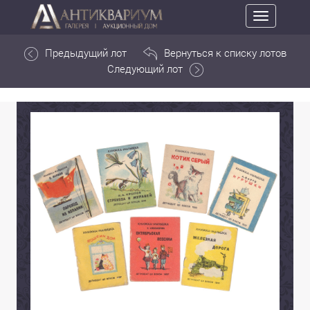
Toggle
navigation
Предыдущий лот
Вернуться к списку лотов
Следующий лот