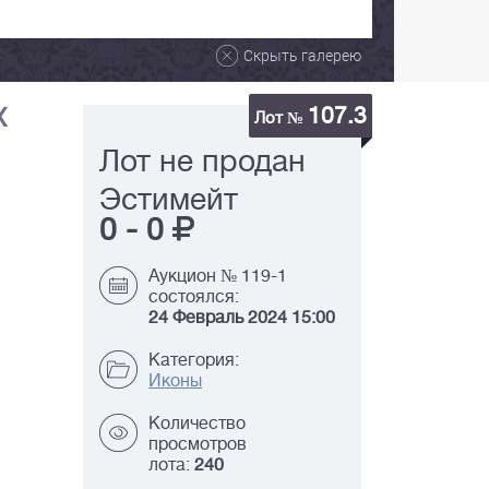
Скрыть галерею
107.3
X
Лот №
Лот не продан
Эстимейт
0
-
0
Аукцион № 119-1
состоялся:
24 Февраль 2024 15:00
Категория:
Иконы
Количество
просмотров
лота:
240