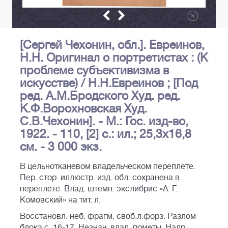
[Сергей Чехонин, обл.]. Евреинов,
Н.Н. Оригинал о портретистах : (К
проблеме субъективизма в
искусстве) / Н.Н.Евреинов ; [Под
ред. А.М.Бродского Худ. ред.
К.Ф.Ворохновская Худ.
С.В.Чехонин]. - М.: Гос. изд-во,
1922. - 110, [2] с.: ил.; 25,3х16,8
см. - 3 000 экз.
В цельнотканевом владельческом переплете.
Пер. стор. иллюстр. изд. обл. сохранена в
переплете. Влад. штемп. экслибрис «А. Г.
Комовский» на тит. л.
Восстановл. неб. фрагм. своб.л.форз. Разлом
блока с. 16-17. Незнач. влад. пометы. Надр.