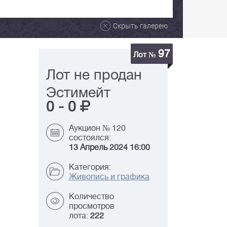
Скрыть галерею
97
Лот №
Лот не продан
Эстимейт
0
-
0
Аукцион № 120
состоялся:
13 Апрель 2024 16:00
Категория:
Живопись и графика
Количество
просмотров
лота:
222