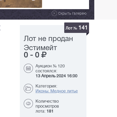
Скрыть галерею
141
X
Лот №
Лот не продан
Эстимейт
0
-
0
Аукцион № 120
состоялся:
13 Апрель 2024 16:00
Категория:
Иконы. Медное литье
Количество
просмотров
лота:
181