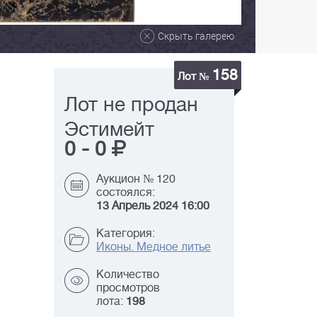
Скрыть галерею
158
Лот №
Лот не продан
Эстимейт
0
-
0
Аукцион № 120
состоялся:
13 Апрель 2024 16:00
Категория:
Иконы. Медное литье
Количество
просмотров
лота:
198