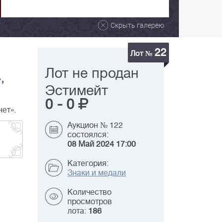
Скрыть галерею
22
Лот №
Лот не продан
,
Эстимейт
0
-
0
нет».
Аукцион № 122
состоялся:
08 Май 2024 17:00
Категория:
Знаки и медали
Количество
просмотров
лота:
186