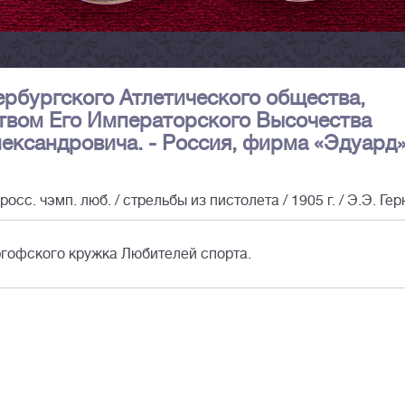
ербургского Атлетического общества,
твом Его Императорского Высочества
ександровича. - Россия, фирма «Эдуард»
осс. чэмп. люб. / стрельбы из пистолета / 1905 г. / Э.Э. Гер
ергофского кружка Любителей спорта.