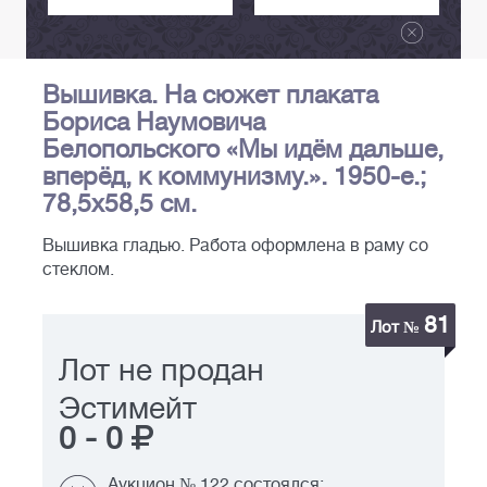
Вышивка. На сюжет плаката
Бориса Наумовича
Белопольского «Мы идём дальше,
вперёд, к коммунизму.». 1950-е.;
78,5х58,5 см.
Вышивка гладью. Работа оформлена в раму со
стеклом.
81
Лот №
Лот не продан
Эстимейт
0
-
0
Аукцион № 122 состоялся: