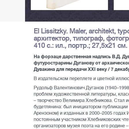
El Lissitzky. Maler, architekt, 
архитектор, типограф, фотограф
410 c.: ил., портр.; 27,5х21 см.
На форзаце дарственная надпись В.Д. Дув
футурострарины Дуганову от архаическог
Дувакина для передачи ХХI веку / 7 декабр
В издательском переплете и цветной иллю
Рудольф Валентинович Дуганов (1940–1998)
проблем художественной литературы, клас
– творчество Велимира Хлебникова. Стал 
будетлянина: был инициатором публикации 
Арензоном) и изданных в 2000–2005 годах 
постоянным участником Хлебниковских чтен
организаторов музея поэта на его родине –