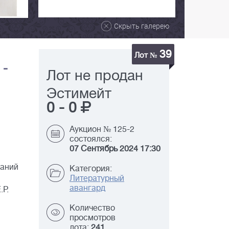
Скрыть галерею
39
Лот №
 -
Лот не продан
Эстимейт
0
-
0
Аукцион № 125-2
состоялся:
07 Сентябрь 2024 17:30
ваний
Категория:
Литературный
авангард
.Р.
Количество
просмотров
лота:
241