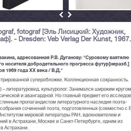
typograf, fotograf [Эль Лисицкий: Художник,
]. - Dresden: Veb Verlag Der Kunst, 1967.
акина, адресованная Р.В. Дуганову: "Суровому ваятелю
о носителя добродетельного прогресса футур[неразб.]
я 1969 года ХХ века / В.Д."
стрированной суперобложке. Коллекционная сохранность.
 – литературовед, культуролог. Занимался широким кругом
сической и авангардной. Но главный предмет его исследо
истинным пропагандистом литературного наследия поэта-
собрания сочинений поэта, подготовленных (совместно с Е
Институтом мировой литературы РАН, вдохновителем и
ий в Астрахани, Москве и Санкт-Петербурге, одним из
 в Астрахани.