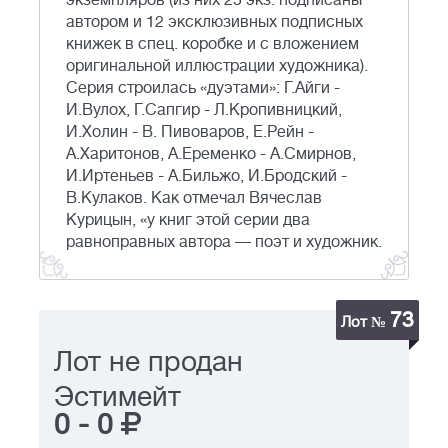
экземпляров (из них 25 экз. подписаны
автором и 12 эксклюзивных подписных
книжек в спец. коробке и с вложением
оригинальной иллюстрации художника).
Серия строилась «дуэтами»: Г.Айги -
И.Вулох, Г.Сапгир - Л.Кропивницкий,
И.Холин - В. Пивоваров, Е.Рейн -
А.Харитонов, А.Еременко - А.Смирнов,
И.Иртеньев - А.Бильжо, И.Бродский -
В.Кулаков. Как отмечал Вячеслав
Курицын, «у книг этой серии два
равноправных автора — поэт и художник.
73
Лот №
Лот не продан
Эстимейт
0
-
0