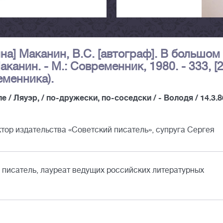
на] Маканин, В.С. [автограф]. В большом
анин. - М.: Современник, 1980. - 333, [2]
еменника).
е / Ляуэр, / по-дружески, по-соседски / - Володя / 14.3.80
тор издательства «Советский писатель», супруга Сергея
писатель, лауреат ведущих российских литературных