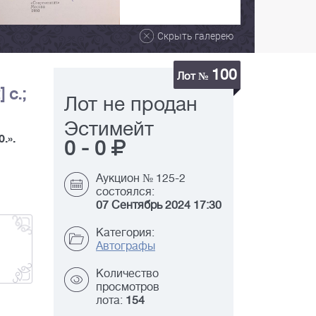
Скрыть галерею
100
Лот №
 с.;
Лот не продан
Эстимейт
.».
0
-
0
Аукцион № 125-2
состоялся:
07 Сентябрь 2024 17:30
Категория:
Автографы
Количество
просмотров
лота:
154