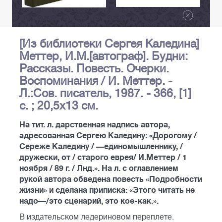
[Из библиотеки Сергея Каледина]
Меттер, И.М.[автограф]. Будни:
Рассказы. Повесть. Очерки.
Воспоминания / И. Меттер. -
Л.:Сов. писатель, 1987. - 366, [1]
с. ; 20,5x13 см.
На тит. л. дарственная надпись автора,
адресованная Сергею Каледину: «Дорогому /
Сереже Каледину / —единомышленнику, /
дружески, от / старого еврея/ И.Меттер / 1
ноября / 89 г. / Лнд.». На л. с оглавлением
рукой автора обведена повесть «Подробности
жизни» и сделана приписка: «Этого читать не
надо—/это сценарий, это кое-как.».
В издательском ледериновом переплете.