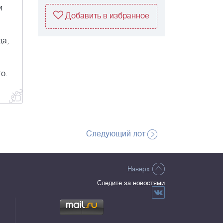
и
Добавить в избранное
да,
о.
Следующий лот
Наверх
Следите за новостями