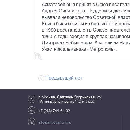
Ахматовой был принят в Союз писателе
Андрея Синявского. Поддержка диссиде
вызвали недовольство Советской власт
Книги были изъяты из библиотек и прод
в 1988 восстановлен в Союзе писателей
1960-е годы входил в круг так называе
Дмитрием Бобышевым, Анатолием Найман
Участник альманаха «Метрополь».
Предыдущий лот
г. Москва, Садовая-Кудринская, 25
"Антикварный центр", 2-й этаж
+7 (968) 744-64-92
info@anticvarium.ru