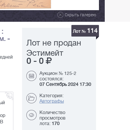
Скрыть галерею
114
:
Лот №
м. -
Лот не продан
Эстимейт
редней
0
-
0
Аукцион № 125-2
состоялся:
07 Сентябрь 2024 17:30
Категория:
Автографы
ный
Количество
пор
просмотров
 В
лота:
170