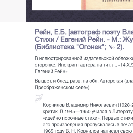
Рейн, Е.Б. [автограф поэту В
Стихи / Евгений Рейн. - М.: Журн
(Библиотека "Огонек"; № 2).
В иллюстрированной издательской обложке
сторонке. Инскрипт автора на тит. л.: «14.X
Евгений Рейн».
Выцвет. и блед. разв. на обл. Авторская (вл
Преображенском селе»).
Корнилов Владимир Николаевич (1928-2
критик. В 1945—1950 учился в Литерату
«идейно порочные стихи». Первые стихи
его произведения пропускались в печат
1965 году В. Н. Корнилов написал свою 