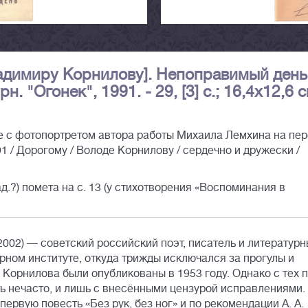
ладимиру Корнилову]. Непоправимый день 
. "Огонек", 1991. - 29, [3] c.; 16,4х12,6 с
 с фотопортретом автора работы Михаила Лемхина на пе
.91 / Дорогому / Володе Корнилову / сердечно и дружески /
ад.?) помета на с. 13 (у стихотворения «Воспоминания в
002) — советский российский поэт, писатель и литератур
рном институте, откуда трижды исключался за прогулы и
 Корнилова были опубликованы в 1953 году. Однако с тех 
ь нечасто, и лишь с внесёнными цензурой исправлениями.
первую повесть «Без рук, без ног» и по рекомендации А. А.