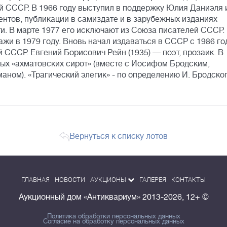
й СССР. В 1966 году выступил в поддержку Юлия Даниэля 
нтов, публикации в самиздате и в зарубежных изданиях
и. В марте 1977 его исключают из Союза писателей СССР.
ажи в 1979 году. Вновь начал издаваться в СССР с 1986 го
 СССР. Евгений Борисович Рейн (1935) — поэт, прозаик. В
мых «ахматовских сирот» (вместе с Иосифом Бродским,
ом). «Трагический элегик» - по определению И. Бродског
Вернуться к списку лотов
ГЛАВНАЯ
НОВОСТИ
АУКЦИОНЫ
ГАЛЕРЕЯ
КОНТАКТЫ
Аукционный дом «Антиквариум»
2013-2026, 12+ ©
Политика обработки персональных данных
Согласие на обработку персональных данных