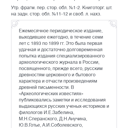
Утр. фрагм. пер. стор. обл. №1-2. Книготорг. шт.
на задн. стор. обл. №11-12 и своб. л. нахз.
Ежемесячное периодическое издание,
выходившее ежегодно, в течение семи
лет с 1893 по 1899 гг. Это была первая
удачная и достаточно долговременная
попытка издания специализированного
археологического журнала в России,
посвященного, прежде всего, русским
древностям церковного и бытового
характера и отчасти произведениям
древней письменности. В
«Археологических известиях»
публиковались заметки и исследования
выдающихся русских ученых-историков и
филологов И.Е.Забелина,
М.Н.Сперанского, Д.Н.Анучина,
Ю.В.Готье, А.И.Соболевского,