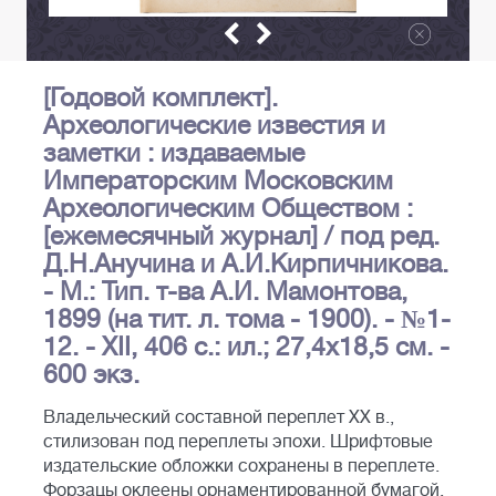
[Годовой комплект].
Археологические известия и
заметки : издаваемые
Императорским Московским
Археологическим Обществом :
[ежемесячный журнал] / под ред.
Д.Н.Анучина и А.И.Кирпичникова.
- М.: Тип. т-ва А.И. Мамонтова,
1899 (на тит. л. тома - 1900). - №1-
12. - XII, 406 с.: ил.; 27,4х18,5 см. -
600 экз.
Владельческий составной переплет ХХ в.,
стилизован под переплеты эпохи. Шрифтовые
издательские обложки сохранены в переплете.
Форзацы оклеены орнаментированной бумагой.