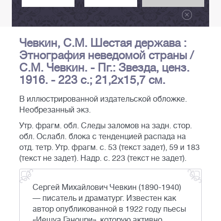
Чевкин, С.М. Шестая держава :
Этнография неведомой страны /
С.М. Чевкин. - Пг.: Звезда, ценз.
1916. - 223 с.; 21,2х15,7 см.
В иллюстрированной издательской обложке.
Необрезанный экз.
Утр. фрагм. обл. Следы заломов на задн. стор.
обл. Ослабл. блока с тенденцией распада на
отд. тетр. Утр. фрагм. с. 53 (текст задет), 59 и 183
(текст не задет). Надр. с. 223 (текст не задет).
Сергей Михайлович Чевкин (1890-1940)
— писатель и драматург. Известен как
автор опубликованной в 1922 году пьесы
«Иешуа Ганоцри», которую активно