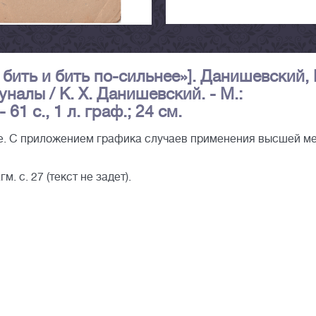
бить и бить по-сильнее»]. Данишевский, 
алы / К. Х. Данишевский. - М.:
61 с., 1 л. граф.; 24 см.
е. С приложением графика случаев применения высшей м
м. с. 27 (текст не задет).