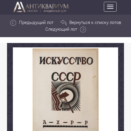
Toggle
navigation
Предыдущий лот
Вернуться к списку лотов
Следующий лот